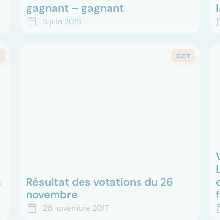
gagnant – gagnant
Quel est le rôle de la commission faîtière de la
L
5 juin 2019
CCT Santé 21 ? En cette année de négociation
P
entre les partenaires sociaux, nous vous
L
proposons un pe...
n
T
CCT
à
Résultat des votations du 26
novembre
La Commission faîtière de la CCT Santé 21 se
L
26 novembre 2017
réjouit du vote du peuple neuchâtelois de ce
s