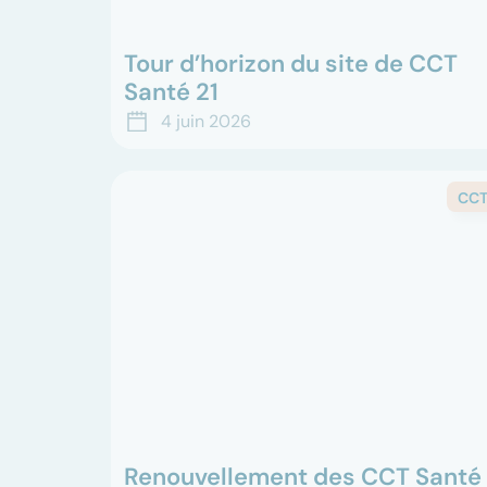
Tour d’horizon du site de CCT
Santé 21
Le site de la CCT Santé 21 a été repensé pour
4 juin 2026
vous offrir un accès plus simple, plus rapide e
complet à l’ensemble des informations
relatives à la co...
CC
Renouvellement des CCT Santé