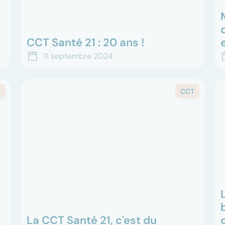
CCT Santé 21 : 20 ans !
La CCT SANTE 21 fête ses 20 ans. C’est
D
11 septembre 2024
t
l’occasion de rappeler pourquoi elle est
i
aujourd’hui si essentielle, tant pour les
d
employé.e.s que pour les ins...
r
T
CCT
La CCT Santé 21, c'est du