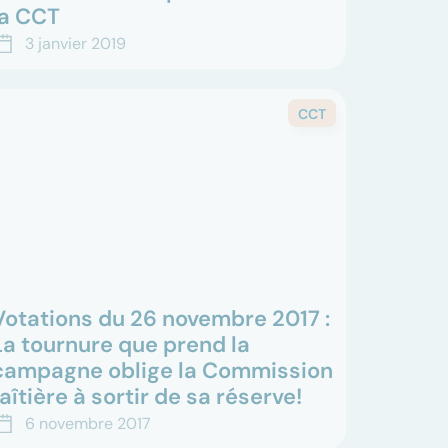
la CCT
e temps du bilan est venu. Rencontre avec
3 janvier 2019
ierre Coullery, Secrétaire général et Christian
euba, Chef de projet RH à la CCT Santé 21. De
ouvelle...
CCT
Votations du 26 novembre 2017 :
La tournure que prend la
campagne oblige la Commission
faîtière à sortir de sa réserve!
e 26 novembre 2017, le peuple neuchâtelois
6 novembre 2017
era appelé à se prononcer sur l’avenir de la