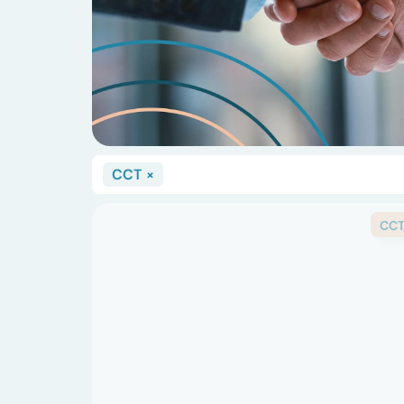
CCT
×
CC