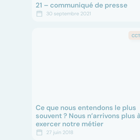
21 – communiqué de presse
Communiqué de presse : Un accord entre
30 septembre 2021
partenaires sociaux pour une nouvelle CCT
SANTE 21 dès janvier 2022. Les négociations
entre les parties sign...
CC
Ce que nous entendons le plus
souvent ? Nous n’arrivons plus 
exercer notre métier
Rencontre Juan Barahona, Secrétaire central
27 juin 2018
du syndicat Syna et responsable de la santé