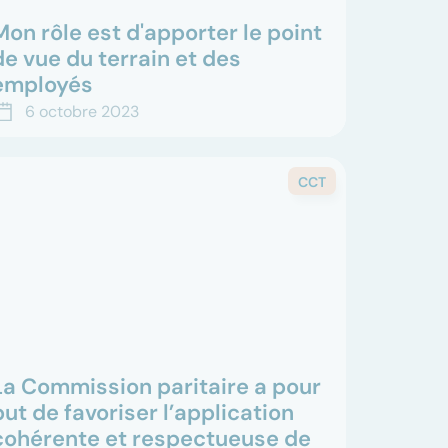
Mon rôle est d'apporter le point
de vue du terrain et des
employés
ans cette interview, Manon Hobi, une
6 octobre 2023
nfirmière passionnée, partage son parcours,
e ses débuts en tant qu’aide-soignante à son
ôle actuel au RHNe. ...
CCT
La Commission paritaire a pour
but de favoriser l’application
cohérente et respectueuse de