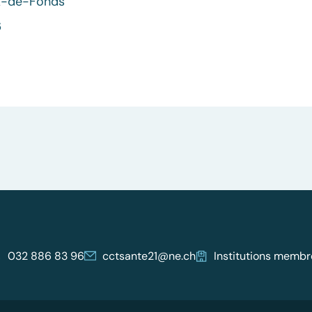
x-de-Fonds
6
032 886 83 96
cctsante21@ne.ch
Institutions membr