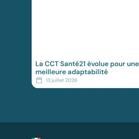
La CCT Santé21 évolue pour une
meilleure adaptabilité
La convention collective de travail (CCT)
13 juillet 2026
Santé21 franchit une nouvelle étape. Les
partenaires sociaux signataires du domaine
socio-sanitaire neuchâte...