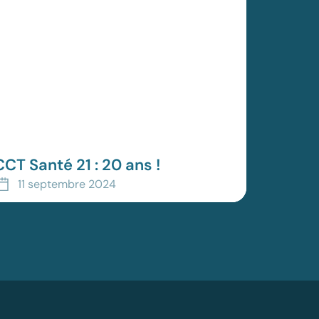
CCT Santé 21 : 20 ans !
a CCT SANTE 21 fête ses 20 ans. C’est
11 septembre 2024
’occasion de rappeler pourquoi elle est
ujourd’hui si essentielle, tant pour les
mployé.e.s que pour les ins...