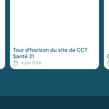
Tour d’horizon du site de CCT
Santé 21
Le site de la CCT Santé 21 a été repensé pour
L
4 juin 2026
vous offrir un accès plus simple, plus rapide et
l
complet à l’ensemble des informations
a
relatives à la co...
e