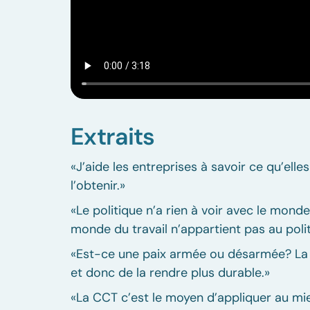
Extraits
«J’aide les entreprises à savoir ce qu’ell
l’obtenir.»
«Le politique n’a rien à voir avec le monde d
monde du travail n’appartient pas au polit
«Est-ce une paix armée ou désarmée? La 
et donc de la rendre plus durable.»
«La CCT c’est le moyen d’appliquer au mieu